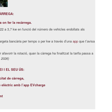
CÀRREGA:
a on fer la recàrrega.
2 a 3,7 kw en funció del número de vehicles endollats als
rgeta bancària per temps o per kw a través d’una
app
que t’avisa
afavorir la rotació, quan la càrrega ha finalitzat la tarifa passa a
s 2026)
 I EL SEU ÚS:
itat de càrrega,
e elèctric amb l’app EVcharge
nt