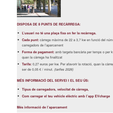
DISPOSA DE 8 PUNTS DE RECÀRREGA:
L’usuari no té una plaça fixa on fer la recàrrega.
Cada punt:
càrrega màxima de 22 a 3,7 kw en funció del núme
carregadors de l’aparcament
Forma de pagament:
amb targeta bancària per temps o per k
quan la càrrega ha finalitzat
Tarifa:
0,27 euros per kw. Per afavorir la rotació, quan la càrreg
ser de 0,05 € / minut.
(tarifes 2026)
MÉS INFORMACIÓ DEL SERVEI I EL SEU ÚS:
Tipus de carregadors, velocitat de càrrega,
Com carregar el teu vehicle elèctric amb l’app EVcharge
Més informació de l’aparcament