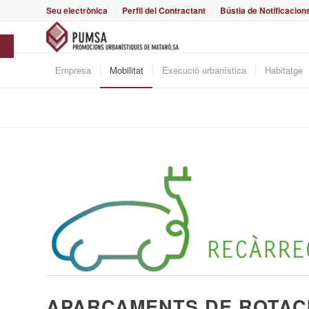
Seu electrònica
Perfil del Contractant
Bústia de Notificacion
Obre la barra d'eines
Empresa
Mobilitat
Execució urbanística
Habitatge
APARCAMENTS DE ROTAC