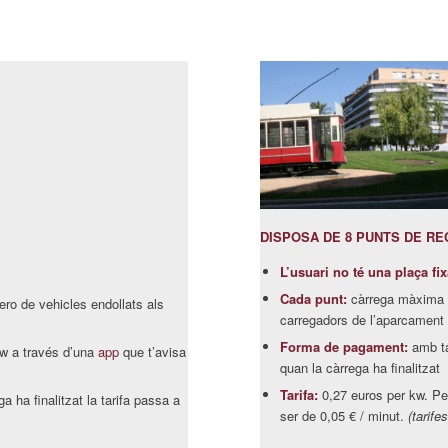
DISPOSA DE 8 PUNTS DE R
L’usuari no té una plaça fix
Cada punt:
càrrega màxima d
ro de vehicles endollats als
carregadors de l’aparcament
Forma de pagament:
amb ta
w a través d’una
app
que t’avisa
quan la càrrega ha finalitzat
Tarifa:
0,27 euros per kw. Per 
a ha finalitzat la tarifa passa a
ser de 0,05 € / minut.
(tarife