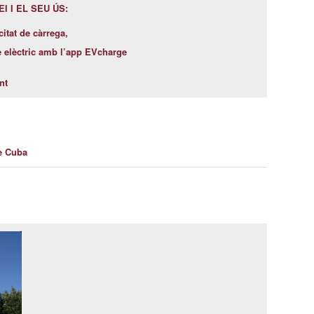
 I EL SEU ÚS:
itat de càrrega,
e elèctric amb l’app EVcharge
nt
e Cuba