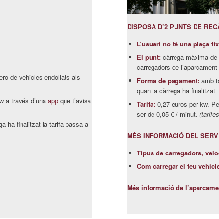
DISPOSA D’2 PUNTS DE RE
L’usuari no té una plaça fix
El punt:
càrrega màxima de 2
carregadors de l’aparcament
ro de vehicles endollats als
Forma de pagament:
amb ta
quan la càrrega ha finalitzat
w a través d’una
app
que t’avisa
Tarifa:
0,27 euros per kw. Per 
ser de 0,05 € / minut.
(tarife
a ha finalitzat la tarifa passa a
MÉS INFORMACIÓ DEL SERVEI
Tipus de carregadors, veloc
Com carregar el teu vehicl
Més informació de l’aparcame